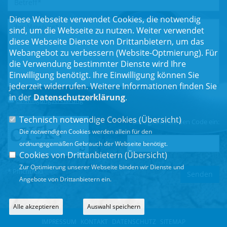
Diese Webseite verwendet Cookies, die notwendig
sind, um die Webseite zu nutzen. Weiter verwendet
diese Webseite Dienste von Drittanbietern, um das
Webangebot zu verbessern (Website-Optmierung). Für
die Verwendung bestimmter Dienste wird Ihre
Einwilligung benötigt. Ihre Einwilligung können Sie
jederzeit widerrufen. Weitere Informationen finden Sie
in der
Datenschutzerklärung
.
Einwilligungserklärung
*
Technisch notwendige Cookies (
Übersicht
)
Bitte geben Sie den Code ein:
Die notwendigen Cookies werden allein für den
ordnungsgemäßen Gebrauch der Webseite benötigt.
Cookies von Drittanbietern (
Übersicht
)
Zur Optimierung unserer Webseite binden wir Dienste und
* Pflichtfeld
Angebote von Drittanbietern ein.
Alle akzeptieren
Auswahl speichern
IMPRESSUM
KONTAKT
DATENSCHUTZ
SITEMAP